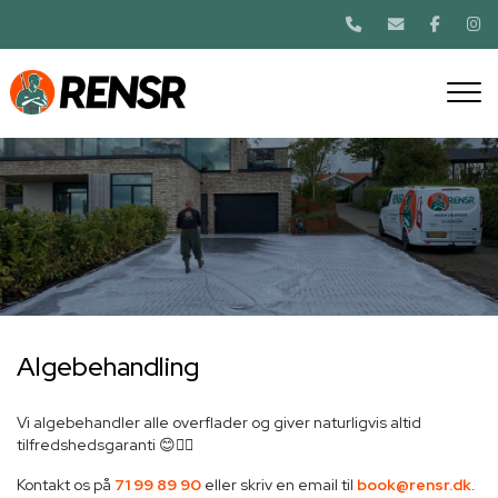
Gå
til
hovedindhold
Algebehandling
Vi algebehandler alle overflader og giver naturligvis altid
tilfredshedsgaranti 😊👍🏼
Kontakt os på
71 99 89 90
eller skriv en email til
book@rensr.dk
.