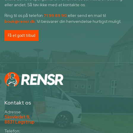
eller andet. Så tøv ikke med at kontakte os.
Ring til os på telefon
71 99 89 90
eller send en mail til
book@rensr.dk
. Vi besvarer din henvendelse hurtigst muligt.
Få et godt tilbud
Kontakt os
Adresse:
Skovledet 9,
8831 Løgstrup
Telefon: